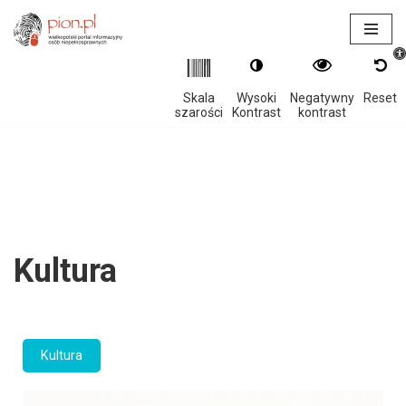
Otwór
Przejdź
do
treści
Skala
Wysoki
Negatywny
Reset
szarości
Kontrast
kontrast
Kultura
Kultura