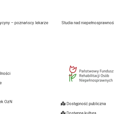
ycyny – poznańscy lekarze
Studia nad niepełnosprawnoś
lności
e
ek OzN
Dostępność publiczna
Dostępna kultura