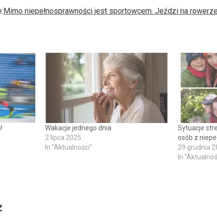
:
Mimo niepełnosprawności jest sportowcem. Jeździ na rowerz
!
Wakacje jednego dnia
Sytuacje st
2 lipca 2025
osób z niep
In "Aktualności"
29 grudnia 
In "Aktualnoś
z