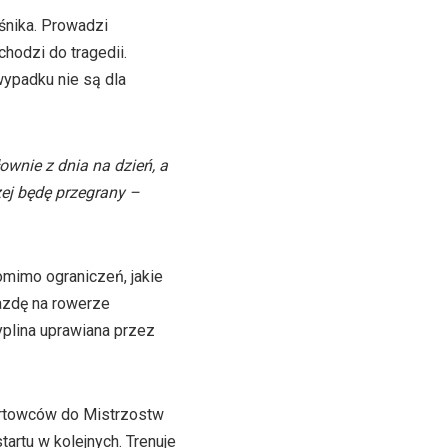
śnika. Prowadzi
hodzi do tragedii.
wypadku nie są dla
ownie z dnia na dzień, a
zej będę przegrany –
omimo ograniczeń, jakie
azdę na rowerze
yplina uprawiana przez
ortowców do Mistrzostw
tartu w kolejnych. Trenuje