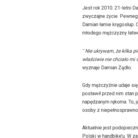
Jest rok 2010. 21-letni D
zwyczajne życie. Pewnego
Damian łamie kręgosłup. 
młodego mężczyzny łatw
–
Nie ukrywam, że kilka p
właściwie nie chciało mi
wyznaje Damian Żądło.
Gdy mężczyźnie udaje się
postawił przed nim stan 
napędzanym rękoma. To, j
osoby z niepełnosprawnoś
Aktualnie jest podopiecz
Polski w handbike’u. W za