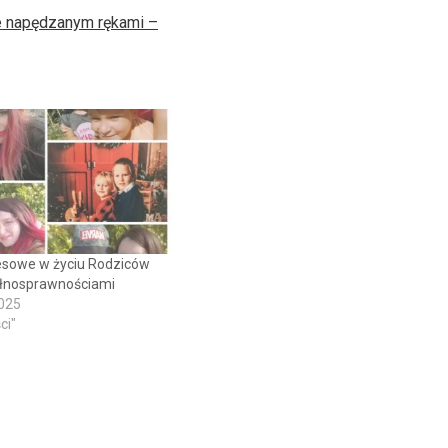
e napędzanym rękami –
resowe w życiu Rodziców
ełnosprawnościami
2025
ci"