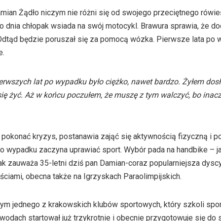
amian Żądło niczym nie różni się od swojego przeciętnego rówie
 dnia chłopak wsiada na swój motocykl. Brawura sprawia, że doc
Odtąd będzie poruszał się za pomocą wózka. Pierwsze lata po 
e.
ierwszych lat po wypadku było ciężko, nawet bardzo. Żyłem dosł
 się żyć. Aż w końcu poczułem, że muszę z tym walczyć, bo inac
 pokonać kryzys, postanawia zająć się aktywnością fizyczną i p
po wypadku zaczyna uprawiać sport. Wybór pada na handbike – j
ak zauważa 35-letni dziś pan Damian-coraz popularniejsza dysc
ciami, obecna także na Igrzyskach Paraolimpijskich.
nym jednego z krakowskich klubów sportowych, który szkoli sp
wodach startował już trzykrotnie i obecnie przygotowuje się do s