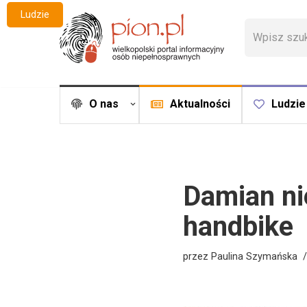
Ludzie
Przejdź
do
treści
O nas
Aktualności
Ludzie
Damian ni
handbike
przez
Paulina Szymańska