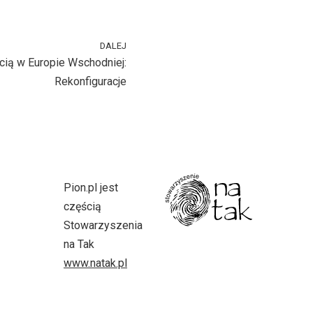
DALEJ
cią w Europie Wschodniej:
Rekonfiguracje
Pion.pl jest
częścią
Stowarzyszenia
na Tak
www.natak.pl