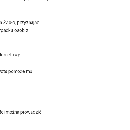
 Żądło, przyznając
zypadku osób z
ternetowy.
kwota pomoże mu
ści można prowadzić