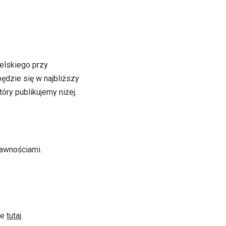
elskiego przy
dzie się w najbliższy
tóry publikujemy niżej.
rawnościami.
ne
tutaj
.