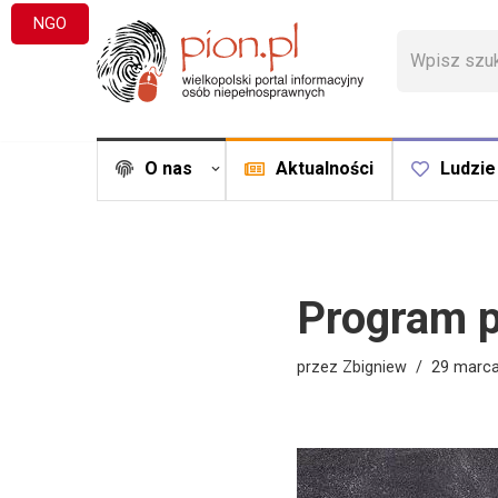
NGO
Przejdź
do
treści
O nas
Aktualności
Ludzie
Program 
przez
Zbigniew
29 marc