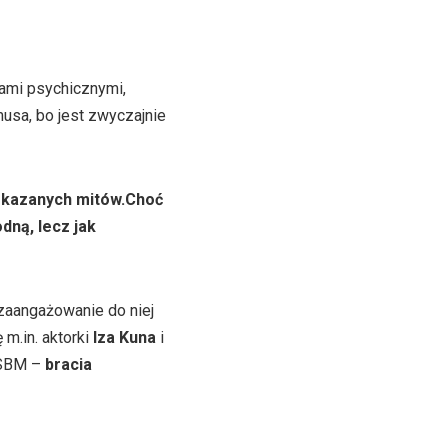
ami psychicznymi,
usa, bo jest zwyczajnie
wskazanych mitów.Choć
dną, lecz jak
zaangażowanie do niej
 m.in. aktorki
Iza Kuna
i
 SBM –
bracia