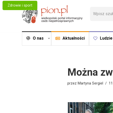
Zdrowie i sport
Przejdź
do
treści
O nas
Aktualności
Ludzie
Można zwa
przez
Martyna Sergiel
11