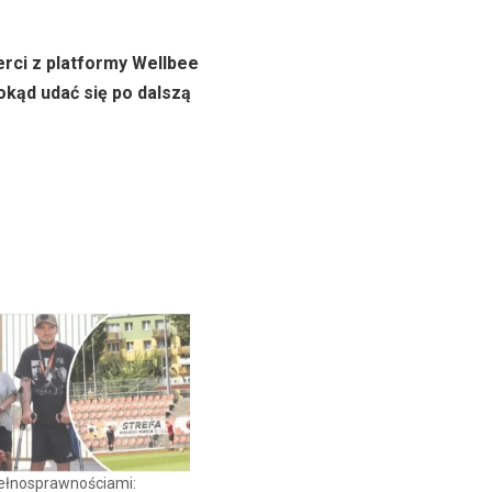
rci z platformy Wellbee
okąd udać się po dalszą
pełnosprawnościami: