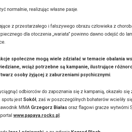
ć normalnie, realizując własne pasje.
jące z przestarzałego i fałszywego obrazu człowieka z chorob
zpiecznego dla otoczenia „wariata” powinno dawno odejść do lam
ce.
 akcje społeczne mogą wiele zdziałać w temacie obalania 
iedziane, wciąż potrzebne są kampanie, ilustrujące różnoro
”twarz osoby żyjącej z zaburzeniami psychicznymi
.
ciągnąć odbiorców do zapoznania się z kampanią, okazało się 
 spotu jest
Sokół
, zaś w poszczególnych bohaterów wcieliły się
e zawodnik MMA
Grzegorz Białas
oraz flagowi gracze wytwórni
 portal
www.papaya.rocks.pl
.