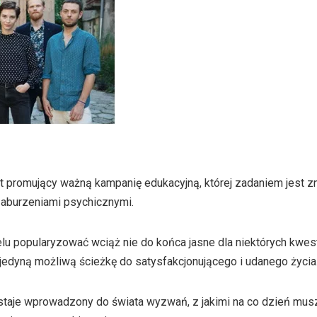
pot promujący ważną kampanię edukacyjną, której zadaniem jest 
zaburzeniami psychicznymi.
u popularyzować wciąż nie do końca jasne dla niektórych kwesti
 jedyną możliwą ścieżkę do satysfakcjonującego i udanego życia
taje wprowadzony do świata wyzwań, z jakimi na co dzień musz