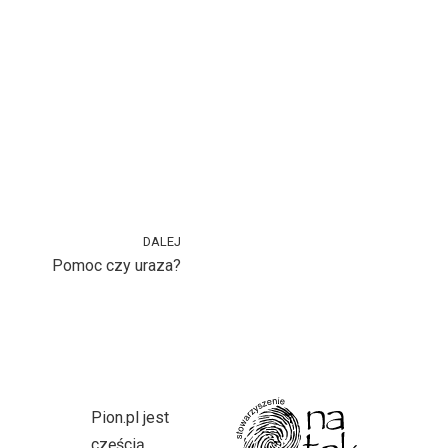
DALEJ
Pomoc czy uraza?
Pion.pl jest
częścią