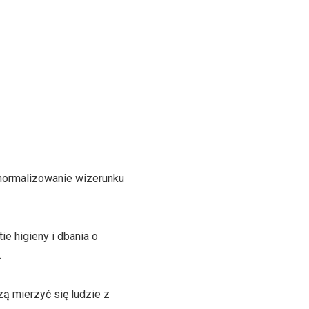
znormalizowanie wizerunku
e higieny i dbania o
.
ą mierzyć się ludzie z