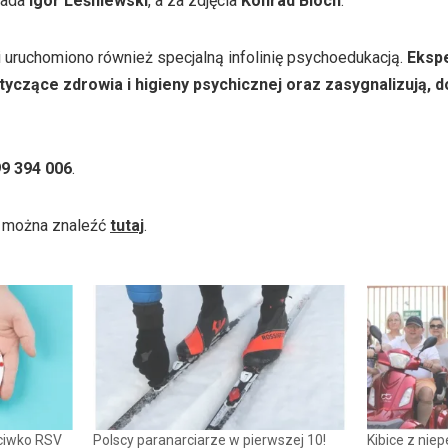
iada
Igor Leśniewski
, a za zdjęcia
Konrad Bloch
.
 uruchomiono również specjalną infolinię psychoedukacją.
Ekspe
tyczące zdrowia i higieny psychicznej oraz zasygnalizują, d
99 394 006
.
 można znaleźć
tutaj
.
ciwko RSV
Polscy paranarciarze w pierwszej 10!
Kibice z nie