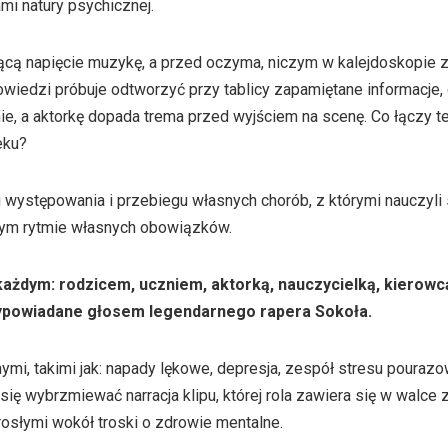
mi natury psychicznej.
ącą napięcie muzykę, a przed oczyma, niczym w kalejdoskopie z
owiedzi próbuje odtworzyć przy tablicy zapamiętane informacje
ie, a aktorkę dopada trema przed wyjściem na scenę. Co łączy t
eku?
stępowania i przebiegu własnych chorób, z którymi nauczyli s
ym rytmie własnych obowiązków.
każdym: rodzicem, uczniem, aktorką, nauczycielką, kierowc
wypowiadane głosem legendarnego rapera Sokoła.
mi, takimi jak: napady lękowe, depresja, zespół stresu pourazo
 się wybrzmiewać narracja klipu, której rola zawiera się w walce
rosłymi wokół troski o zdrowie mentalne.