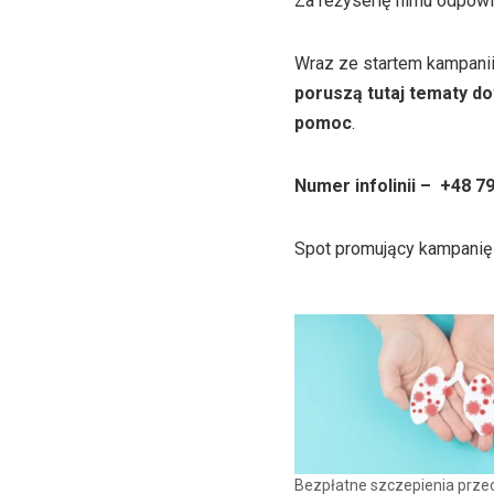
Za reżyserię filmu odpow
Wraz ze startem kampanii
poruszą tutaj tematy do
pomoc
.
Numer infolinii – +48 7
Spot promujący kampanię
Bezpłatne szczepienia prze