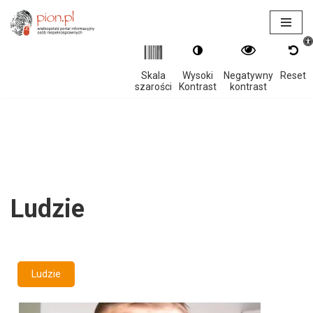
Otwór
Przejdź
do
treści
Skala
Wysoki
Negatywny
Reset
szarości
Kontrast
kontrast
Ludzie
Ludzie